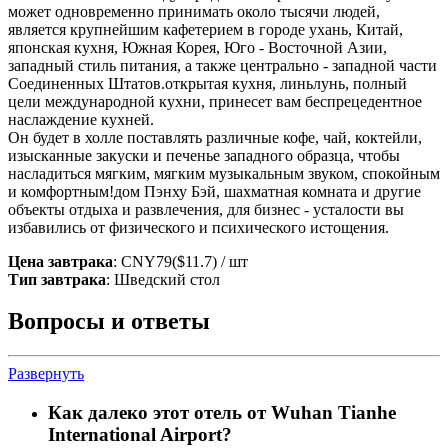
может одновременно принимать около тысячи людей,
является крупнейшим кафетерием в городе ухань, Китай,
японская кухня, Южная Корея, Юго - Восточной Азии,
западный стиль питания, а также центрально - западной части
Соединенных Штатов.открытая кухня, линьлунь, полный
цели международной кухни, принесет вам беспрецедентное
наслаждение кухней.
Он будет в холле поставлять различные кофе, чай, коктейли,
изысканные закуски и печенье западного образца, чтобы
насладиться мягким, мягким музыкальным звуком, спокойным
и комфортным!дом Пэнху Бэй, шахматная комната и другие
объекты отдыха и развлечения, для бизнес - усталости вы
избавились от физического и психического истощения.
Цена завтрака
: CNY79($11.7) / шт
Тип завтрака
: Шведский стол
Вопросы и ответы
Развернуть
Как далеко этот отель от Wuhan Tianhe
International Airport?