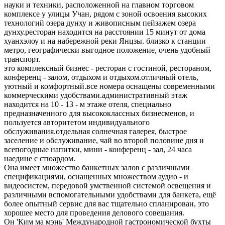
науки и техники, расположенной на главном торговом
комплексе у улицы Учан, рядом с зоной освоения высоких
технологий озера дунху и живописным пейзажем озера
дунху.ресторан находится на расстоянии 15 минут от дома
хуанхэлоу и на набережной реки Янцзы. близко к станции
метро, географически выгодное положение, очень удобный
транспорт.
это комплексный бизнес - ресторан с гостиной, рестораном,
конференц - залом, отдыхом и отдыхом.отличный отель,
уютный и комфортный.все номера оснащены современными
коммерческими удобствами.административный этаж
находится на 10 - 13 - м этаже отеля, специально
предназначенного для высококлассных бизнесменов, и
пользуется авторитетом индивидуального
обслуживания.отдельная солнечная галерея, быстрое
заселение и обслуживание, чай во второй половине дня и
всепогодные напитки, мини - конференц - зал, 24 часа
наедине с стюардом.
Она имеет множество банкетных залов с различными
спецификациями, оснащенных множеством аудио - и
видеосистем, передовой умственной системой освещения и
различными вспомогательными удобствами для банкета, ещё
более опытный сервис для вас тщательно спланирован, это
хорошее место для проведения делового совещания.
Он 'Ким ма мэнь' Международной гастрономической бухты