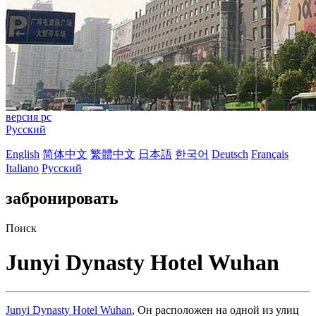
версия pc
Русский
English
简体中文
繁體中文
日本語
한국어
Deutsch
Français
Italiano
Русский
забронировать
Поиск
Junyi Dynasty Hotel Wuhan
Junyi Dynasty Hotel Wuhan
, Он расположен на одной из улиц