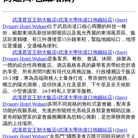
武漢君宜王朝大飯店(武漢大學街道口地鐵站店)
(
Junyi
Dynasty Hotel Wuhan
)位于武昌街道口核心商圈的科技一條
街，毗鄰東湖高新技術開發區以及風光秀麗的東湖風景區。飯
店距黃鶴樓、長江外灘僅需15分鐘車程，緊臨地鐵站口，地理
位置優越，交通極為便利。
武漢君宜王朝大飯店(武漢大學街道口地鐵站店)
(
Junyi
Dynasty Hotel Wuhan
)是集客房、餐飲、會議、休閑、娛樂為
一體的綜合性商務飯店。酒店風格各異的豪華客房帶給您舒適
的享受。所有房間均配有現代化商務設施。行政樓層設于飯店
10-13樓，專為高端商務人士量身打造，尊崇個性化的服務。
獨立的陽光酒廊，提供快速入住及退房、下午茶及全天候飲
品、小型會議室、24小時私人管家等服務。
武漢君宜王朝大飯店(武漢大學街道口地鐵站店)
(
Junyi
Dynasty Hotel Wuhan
)多間不同規格的無柱式宴會廳，配有多
功能的視聽系統、先進的智能燈光系統及各類宴會輔助設施，
更有經驗豐富的宴會服務團隊為您精心籌劃，是您舉辦商務會
議的上佳場所。
武漢君宜王朝大飯店(武漢大學街道口地鐵站店)
(
Junyi
Dynasty Hotel Wuhan
)“金馬門”國際美食百匯可同時容納近千人