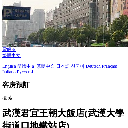
電腦版
繁體中文
English
簡體中文
繁體中文
日本語
한국어
Deutsch
Français
Italiano
Русский
客房預訂
搜 索
武漢君宜王朝大飯店(武漢大學
街道口地鐵站店)