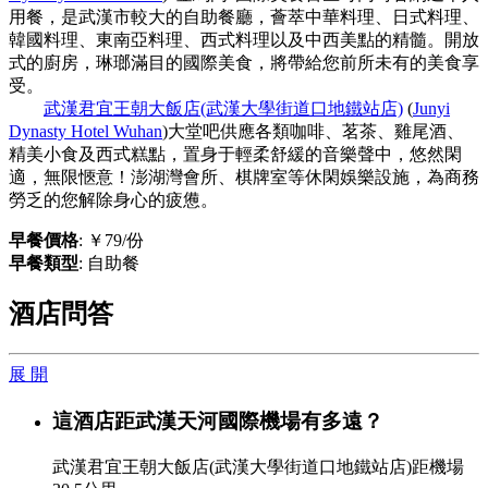
用餐，是武漢市較大的自助餐廳，薈萃中華料理、日式料理、
韓國料理、東南亞料理、西式料理以及中西美點的精髓。開放
式的廚房，琳瑯滿目的國際美食，將帶給您前所未有的美食享
受。
武漢君宜王朝大飯店(武漢大學街道口地鐵站店)
(
Junyi
Dynasty Hotel Wuhan
)大堂吧供應各類咖啡、茗茶、雞尾酒、
精美小食及西式糕點，置身于輕柔舒緩的音樂聲中，悠然閑
適，無限愜意！澎湖灣會所、棋牌室等休閑娛樂設施，為商務
勞乏的您解除身心的疲憊。
早餐價格
: ￥79/份
早餐類型
: 自助餐
酒店問答
展 開
這酒店距武漢天河國際機場有多遠？
武漢君宜王朝大飯店(武漢大學街道口地鐵站店)距機場