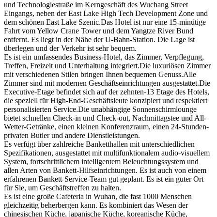
und Technologiestraße im Kerngeschäft des Wuchang Street
Eingangs, neben der East Lake High Tech Development Zone und
dem schönen East Lake Szenic.Das Hotel ist nur eine 15-minütige
Fahrt vom Yellow Crane Tower und dem Yangtze River Bund
entfernt. Es liegt in der Nähe der U-Bahn-Station. Die Lage ist
überlegen und der Verkehr ist sehr bequem.
Es ist ein umfassendes Business-Hotel, das Zimmer, Verpflegung,
Treffen, Freizeit und Unterhaltung integriert.Die luxuriösen Zimmer
mit verschiedenen Stilen bringen Ihnen bequemen Genuss.Alle
Zimmer sind mit modernen Geschäftseinrichtungen ausgestattet.Die
Executive-Etage befindet sich auf der zehnten-13 Etage des Hotels,
die speziell für High-End-Geschäftsleute konzipiert und respektiert
personalisierten Service.Die unabhängige Sonnenschirmlounge
bietet schnellen Check-in und Check-out, Nachmittagstee und All-
Wetter-Getränke, einen kleinen Konferenzraum, einen 24-Stunden-
privaten Butler und andere Dienstleistungen.
Es verfügt über zahlreiche Banketthallen mit unterschiedlichen
Spezifikationen, ausgestattet mit multifunktionalem audio-visuellem
System, fortschrittlichem intelligentem Beleuchtungssystem und
allen Arten von Bankett-Hilfseinrichtungen. Es ist auch von einem
erfahrenen Bankett-Service-Team gut geplant. Es ist ein guter Ort
für Sie, um Geschäftstreffen zu halten.
Es ist eine große Cafeteria in Wuhan, die fast 1000 Menschen
gleichzeitig beherbergen kann. Es kombiniert das Wesen der
chinesischen Küche, japanische Küche, koreanische Küche,