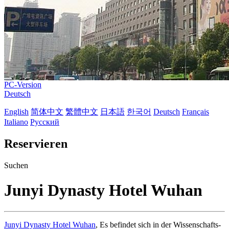
PC-Version
Deutsch
English
简体中文
繁體中文
日本語
한국어
Deutsch
Français
Italiano
Русский
Reservieren
Suchen
Junyi Dynasty Hotel Wuhan
Junyi Dynasty Hotel Wuhan
, Es befindet sich in der Wissenschafts-